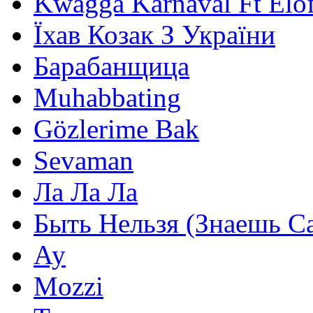
Kwagga Karnaval Ft Elof
Їхав Козак З України
Барабанщица
Muhabbating
Gözlerime Bak
Sevaman
Ла Ла Ла
Быть Нельзя (Знаешь С
Ау
Mozzi